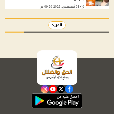
08 أغسطس, 2026 09:20 ص
المزيد
instagram
youtube
twitter
facebook