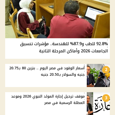
92.8% للطب و87.9% للهندسة.. مؤشرات تنسيق
الجامعات 2026 وأماكن المرحلة الثانية
أسعار الوقود في مصر اليوم .. بنزين 80 بـ20.75
2
جنيه والسولار بـ20.50 جنيه
موقف ترحيل إجازة المولد النبوي 2026 وموعد
3
العطلة الرسمية في مصر