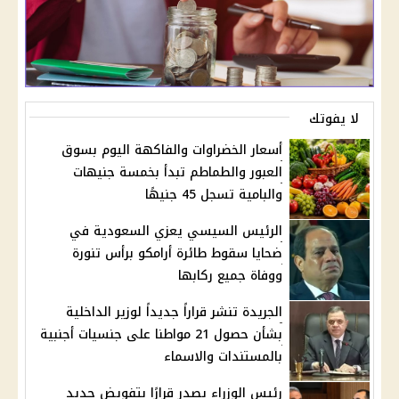
لا يفوتك
أسعار الخضراوات والفاكهة اليوم بسوق
العبور والطماطم تبدأ بخمسة جنيهات
والبامية تسجل 45 جنيهًا
الرئيس السيسي يعزي السعودية في
ضحايا سقوط طائرة أرامكو برأس تنورة
ووفاة جميع ركابها
الجريدة تنشر قراراً جديداً لوزير الداخلية
بشأن حصول 21 مواطنا على جنسيات أجنبية
بالمستندات والاسماء
رئيس الوزراء يصدر قرارًا بتفويض جديد