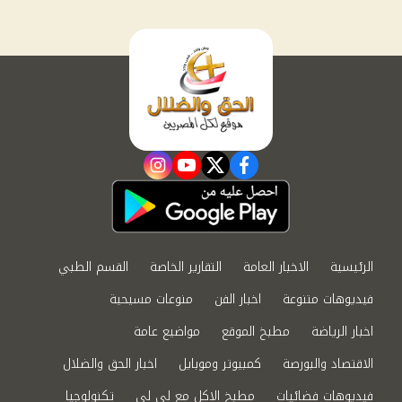
instagram
youtube
twitter
facebook
الرئيسية
الاخبار العامة
التقارير الخاصة
القسم الطبي
فيديوهات متنوعة
اخبار الفن
منوعات مسيحية
اخبار الرياضة
مطبخ الموقع
مواضيع عامة
الاقتصاد والبورصة
كمبيوتر وموبايل
اخبار الحق والضلال
فيديوهات فضائيات
مطبخ الاكل مع لى لى
تكنولوجيا