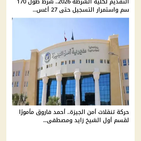
التقديم لكلية الشرطة 2026.. شرط طول 170
سم واستمرار التسجيل حتى 27 أغس...
حركة تنقلات أمن الجيزة.. أحمد فاروق مأمورًا
لقسم أول الشيخ زايد ومصطفى...