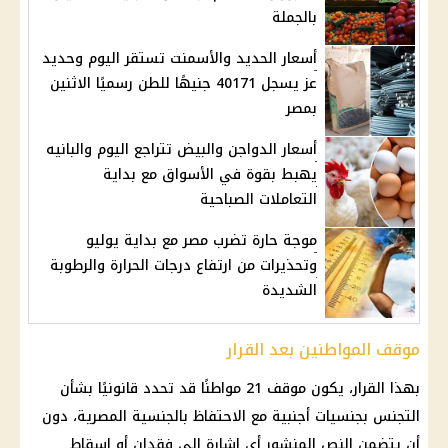
بالجملة
أسعار الحديد والأسمنت تستقر اليوم وحديد
عز يسجل 40171 جنيهًا للطن رسميًا الاثنين
بمصر
أسعار الدواجن والبيض تتراجع اليوم والبانيه
يهبط بقوة في الأسواق مع بداية
التعاملات الصباحية
موجة حارة تضرب مصر مع بداية يوليو
وتحذيرات من ارتفاع درجات الحرارة والرطوبة
الشديدة
موقف المواطنين بعد القرار
بهذا القرار، يكون موقف 21 مواطنًا قد تحدد قانونيًا بشأن
التجنس بجنسيات أجنبية مع الاحتفاظ بالجنسية المصرية، دون
أن يتضمن النص المنشور أي إشارة إلى فقدان أو إسقاط