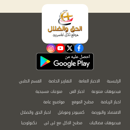
instagram
youtube
twitter
facebook
الرئيسية
الاخبار العامة
التقارير الخاصة
القسم الطبي
فيديوهات متنوعة
اخبار الفن
منوعات مسيحية
اخبار الرياضة
مطبخ الموقع
مواضيع عامة
الاقتصاد والبورصة
كمبيوتر وموبايل
اخبار الحق والضلال
فيديوهات فضائيات
مطبخ الاكل مع لى لى
تكنولوجيا