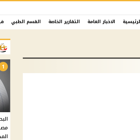
لرئيسية
الاخبار العامة
التقارير الخاصة
القسم الطبي
في
1
البح
مصر 
المد