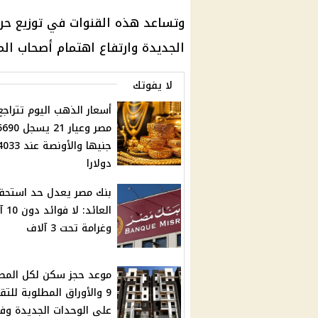
وتساعد هذه القنوات في توزيع حرك
الجديدة وارتفاع اهتمام
أصحاب الم
لا يفوتك
أسعار الذهب اليوم تتراج
مصر وعيار 21 يسجل 0
جنيها والأونصة عند 33
دولارا
بنك مصر يعدل حد استحق
العائد: 
وغرامة تحت 3 آلاف
موعد حجز سكن لكل المص
9 والأوراق المطلوبة للتق
على الوحدات الجديدة وف