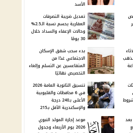
الأسد
خص
تعديل ضريبة التصرفات
العقارية يحسم نسبة الـ2.5%
وحالات الإعفاء والسداد خلال
30 يومًا
ثاء
بدء سحب شقق الإسكان
لذهب
الاجتماعي غدًا من
المتقاعسين عن التسلم وإلغاء
التخصيص نهائيًا
ات
تنسيق الثانوية العامة 2026
في 6 محافظات والقليوبية
شروط
الأعلى بـ240 درجة
والإسكندرية الأقل بـ215
بعد
موعد إجازة المولد النبوي
ع
2026 يوم الأربعاء وجدول