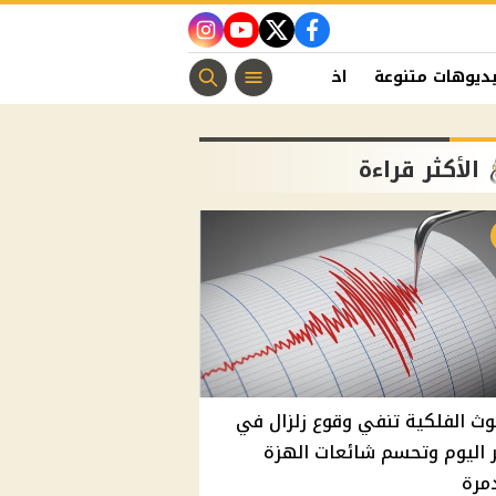
instagram
youtube
twitter
facebook
ديوهات متنوعة
اخبار الفن
منوعات مسيحية
اخبار الرياضة
الأكثر قراءة
وث الفلكية تنفي وقوع زلزال في
اليوم وتحسم شائعات الهزة
مرة