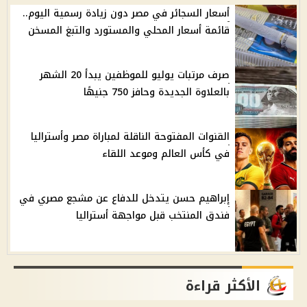
أسعار السجائر في مصر دون زيادة رسمية اليوم..
قائمة أسعار المحلي والمستورد والتبغ المسخن
صرف مرتبات يوليو للموظفين يبدأ 20 الشهر
بالعلاوة الجديدة وحافز 750 جنيهًا
القنوات المفتوحة الناقلة لمباراة مصر وأستراليا
في كأس العالم وموعد اللقاء
إبراهيم حسن يتدخل للدفاع عن مشجع مصري في
فندق المنتخب قبل مواجهة أستراليا
الأكثر قراءة