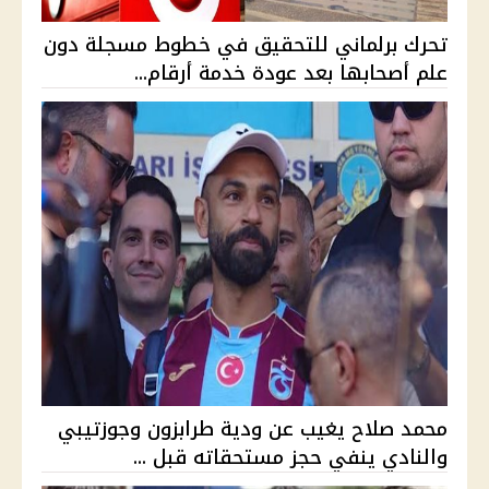
تحرك برلماني للتحقيق في خطوط مسجلة دون
علم أصحابها بعد عودة خدمة أرقام...
محمد صلاح يغيب عن ودية طرابزون وجوزتيبي
والنادي ينفي حجز مستحقاته قبل ...