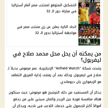
التشكيل المتوقع لمنتخب مصر أمام أستراليا
في مباراة دور الـ 32
اتحاد الكرة يعلن عن زي منتخب مصر في
مواجهة أستراليا بدور الـ 32
من يمكنه أن يحل محل محمد صلاح في
ليفربول؟
رشحت شبكة "Anfield Watch" الإنجليزية،
عمر مرموش
بديلاً لـ
صلاح في ليفربول، وذلك بعد أن رفضت إدارة الفريق التعاقد
مع الإيفواري يان ديوماندي.
يذكر أن المستفيد من ذلك الترشيح هو مرموش؛ حيث ستكون
هناك منافسة قوية بين الريدز والمان سيتي على من يدفع
أموالاً أكثر للحصول على خدمات اللاعب في ناديه، ويذكر أن