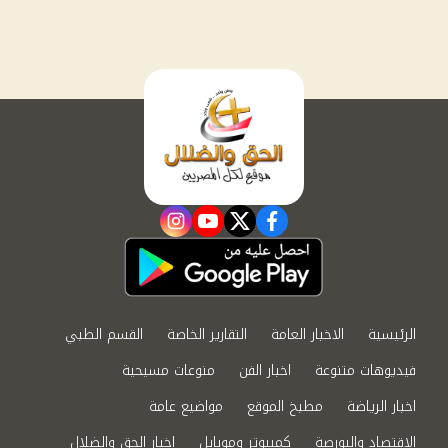
instagram
youtube
twitter
facebook
الرئيسية
الاخبار العامة
التقارير الخاصة
القسم الطبي
فيديوهات متنوعة
اخبار الفن
منوعات مسيحية
اخبار الرياضة
مطبخ الموقع
مواضيع عامة
الاقتصاد والبورصة
كمبيوتر وموبايل
اخبار الحق والضلال