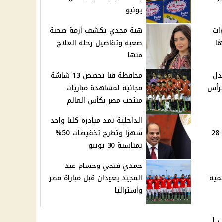
يونيو
ات
هبة مجدي تكشف أزمة صحية
7 جنيهًا
صعبة وتفاصيل رحلة العلاج
منها
دل
محافظة قنا تخصص 13 شاشة
لرأس
مجانية لمشاهدة مباريات
منتخب مصر بكأس العالم
الداخلية تمد مبادرة كلنا واحد
رسميًا حتى 5% بداية من 28
شهرًا وتطرح تخفيضات 50%
بمناسبة 30 يونيو
حمدي فتحي وحسام عبد
مية
المجيد يعودان قبل مباراة مصر
وأستراليا