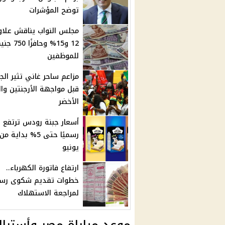
توضح المؤشرات
مجلس النواب يناقش علاو
12 و15% وحافزًا 50
للموظفين
مزاعم ساحر غاني تثير الج
قبل مواجهة الأرجنتين وا
الأخضر
أسعار جبنة رودس ترتفع
يونيو
ارتفاع فاتورة الكهرباء..
خطوات تقديم شكوى رس
لمراجعة الاستهلاك