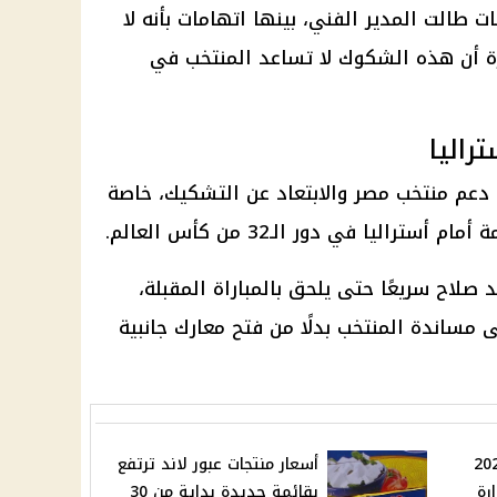
 طالت المدير الفني، بينها اتهامات بأنه لا
برة أن هذه الشكوك لا تساعد المنتخب في
راليا
عم منتخب مصر والابتعاد عن التشكيك، خاصة
ليا في دور الـ32 من كأس العالم.
صلاح سريعًا حتى يلحق بالمباراة المقبلة،
ى مساندة المنتخب بدلًا من فتح معارك جانبية
لومات الفنية 2026
أسعار منتجات عبور لاند ترتفع
رة
بقائمة جديدة بداية من 30