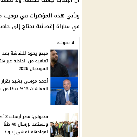
أن الإصابة ليست مقلقة، ولا تمنعه
وتأتي هذه المؤشرات في توقيت مه
في مباراة إقصائية تحتاج إلى جاهز
لا يفوتك
ميدو يعود للشاشة بعد
تعافيه من الجلطة عبر هنا
المونديال 2026
أحمد موسى يشيد بقرار ز
المعاشات 15% بدءًا من يوليو
مدبولي: مصر
وتستعد لإرسال 40 طنًا
لمواجهة تفشي إيبولا