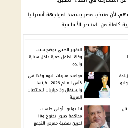
 من المشاركة في اللقاء المقبل.
م، لأن منتخب مصر يستعد لمواجهة أستراليا
ية كاملة من العناصر الأساسية.
التقرير الطبي يوضح سبب
وفاة الطفل حمزة داخل سيارة
والده
يادة
مواعيد مباريات اليوم وغدًا في
كأس العالم 2026.. فرنسا
والسنغال و3 مباريات للمنتخبات
العربية
 أرسلت 3 أطنان
14 يوليو.. أولى جلسات
محاكمة صبري نخنوخ و10
آخرين بقضية معرض التجمع