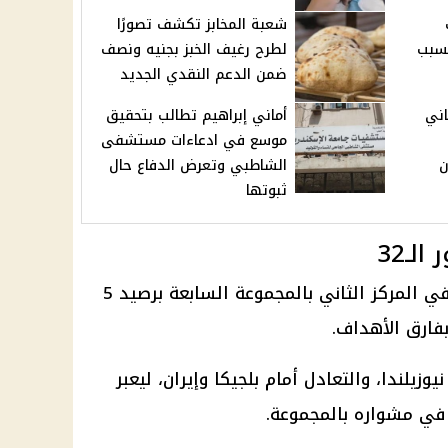
شعبة المخابز تكشف تصورًا
بسبب
لطرح رغيف الخبز بجنيه ونصف
ضمن الدعم النقدي الجديد
اني
أماني إبراهيم تطالب بتحقيق
موسع في ادعاءات مستشفى
ن
الشاطبي وتعرض الدفاع حال
ثبوتها
ـ32
أنهى منتخب مصر دور المجموعات في المركز الثاني بالمجموعة السابعة برصيد 5
فارق الأهداف.
وزيلندا، والتعادل أمام بلجيكا وإيران، ليعبر