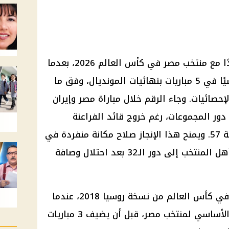
محمد صلاح حقق رقمًا تاريخيًا جديدًا مع منتخب مصر في كأس العالم 2026، بعدما
أصبح أول لاعب مصري يشارك أساسيًا في 5 مباريات بنهائيات المونديال، وفق ما
حصائيات. وجاء الرقم خلال مباراة مصر وإيران
تعادل 1-1 في ختام دور المجموعات، رغم خروج قائد الفراعنة
اضطراريًا بسبب الإصابة في الدقيقة 57. ويمنح هذا الإنجاز صلاح مكانة منفردة في
تاريخ الكرة المصرية، بالتزامن مع تأهل المنتخب إلى دور الـ32 بعد احتلال وصافة
بدأ محمد صلاح مشواره الأساسي في كأس العالم من نسخة روسيا 2018، عندما
شارك في مباراتين ضمن التشكيل الأساسي لمنتخب مصر، قبل أن يضيف 3 مباريات