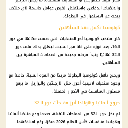
مجال فيها للتعويض أو الحسابات المعقدة، ما يجعل التركيز
والانضباط الدفاعي واستغلال الفرص عوامل حاسمة لأي منتخب
يبحث عن الاستمرار في البطولة.
كولومبيا تكمل عقد المتأهلين
كان منتخب كولومبيا آخر المنتخبات التي ضمنت مكانها في دور
الـ16، بعد فوزه على غانا فجر السبت، ليغلق بذلك ملف دور
الـ32 نهائيًا وتبدأ مرحلة جديدة من الصدامات المباشرة بين
المتأهلين.
ويمنح تأهل كولومبيا البطولة مزيدًا من القوة الفنية، خاصة مع
وجود منتخبات لاتينية أخرى مثل الأرجنتين والبرازيل، ما يرفع
مستوى المنافسة في الأدوار المقبلة.
خروج ألمانيا وهولندا أبرز مفاجآت دور الـ32
لم يخل دور الـ32 من المفاجآت الثقيلة، بعدما ودع منتخبا ألمانيا
وهولندا منافسات كأس العالم 2026 مبكرًا، رغم امتلاكهما