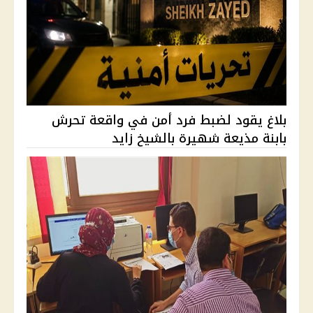
بلاغ يقود لضبط فرد أمن في واقعة تحرش
بابنة مذيعة شهيرة بالشيخ زايد