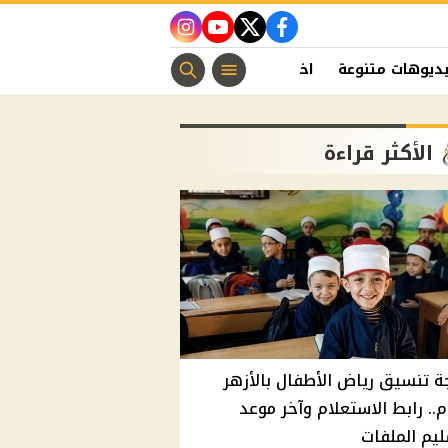
instagram
youtube
twitter
facebook
ديوهات متنوعة
اخبار الفن
منوعات مسيحية
اخبار الرياضة
الأكثر قراءة
ة تنسيق رياض الأطفال بالأزهر
م.. رابط الاستعلام وآخر موعد
يم الملفات