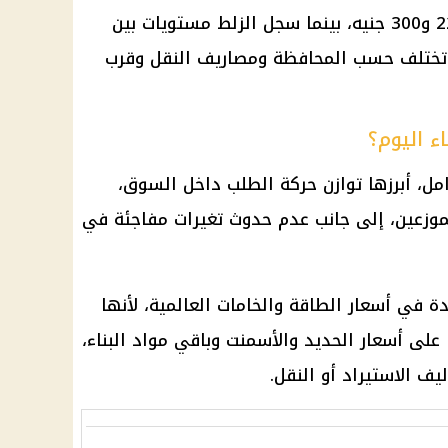
أما الرمل فتراوح سعر المتر بين 220 و300 جنيه، بينما سجل الزلط مستويات بين
 أسعار تختلف حسب المحافظة ومصاريف النقل وقرب
ء اليوم؟
امل، أبرزها توازن حركة الطلب داخل السوق،
موزعين، إلى جانب عدم حدوث تغيرات مفاجئة في
 في أسعار الطاقة والخامات العالمية، لأنها
على أسعار الحديد والأسمنت وباقي مواد البناء،
ف الاستيراد أو النقل.