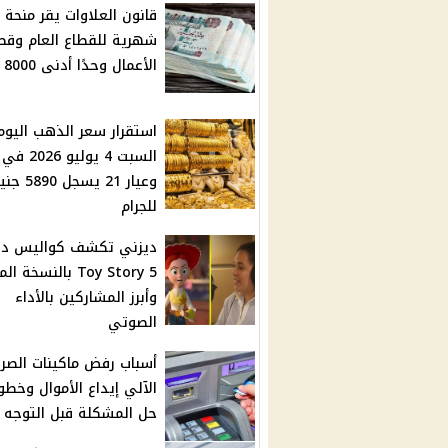
قانون العلاوات يقر منحة
شهرية للقطاع العام وقط
الأعمال وحدًا أدنى 8000 جنيه
استقرار سعر الذهب اليوم
السبت 4 يوليو
وعيار 21 يسجل 890
للجرام
ديزني تكشف كواليس دب
Toy Story 5 بالنسخة
وأبرز المشاركين بالأداء
الصوتي
أسباب رفض ماكينات الصر
الآلي إيداع الأموال وخطو
حل المشكلة قبل التوجه ل