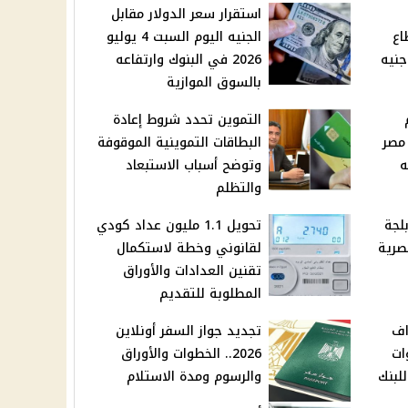
استقرار سعر الدولار مقابل
اع
الجنيه اليوم السبت 4 يوليو
2026 في البنوك وارتفاعه
بالسوق الموازية
التموين تحدد شروط إعادة
 2026 في مصر
البطاقات التموينية الموقوفة
5 جنيه
وتوضح أسباب الاستبعاد
والتظلم
لجة
تحويل 1.1 مليون عداد كودي
 المصرية
لقانوني وخطة لاستكمال
تقنين العدادات والأوراق
المطلوبة للتقديم
اف
تجديد جواز السفر أونلاين
ات
2026.. الخطوات والأوراق
لبنك
والرسوم ومدة الاستلام