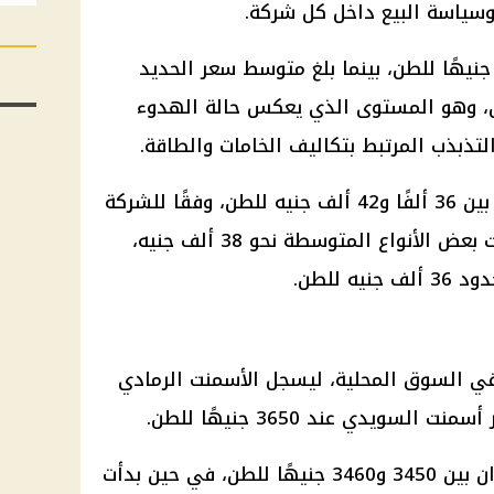
وسياسة البيع داخل كل شركة.
جاء سعر حديد عز عند نحو 39931 جنيهًا للطن، بينما بلغ متوسط سعر الحديد
38338 جنيهًا للطن، وهو المستوى الذي يعكس حالة الهدوء
تذبذب المرتبط بتكاليف الخامات والطاقة.
وتراوحت أسعار الحديد في السوق بين 36 ألفًا و42 ألف جنيه للطن، وفقًا للشركة
المنتجة ومكان التسليم، حيث سجلت بعض الأنواع المتوسطة نحو 38 ألف جنيه،
 للطن.
في السوق المحلية، ليسجل الأسمنت الرمادي
وتراوح سعر أسمنت السويس وحلوان بين 3450 و3460 جنيهًا للطن، في حين بدأت