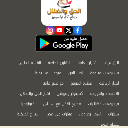
instagram
youtube
twitter
facebook
الرئيسية
الاخبار العامة
التقارير الخاصة
القسم الطبي
فيديوهات متنوعة
اخبار الفن
منوعات مسيحية
اخبار الرياضة
مطبخ الموقع
مواضيع عامة
الاقتصاد والبورصة
كمبيوتر وموبايل
اخبار الحق والضلال
فيديوهات فضائيات
مطبخ الاكل مع لى لى
تكنولوجيا
سيارات
اسعار وعروض
عقارات في مصر
الابراج الفلكية
حظك اليوم