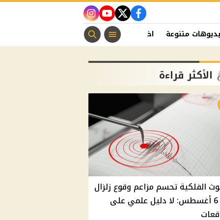
instagram
youtube
twitter
facebook
ديوهات متنوعة
اخبار الفن
منوعات مسيحية
اخبار الرياضة
الأكثر قراءة
وث الفلكية تحسم مزاعم وقوع زلزال
غدًا 6 أغسطس: لا دليل علمي على
قعات