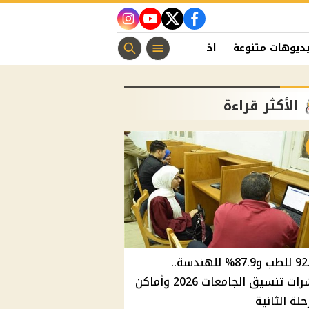
instagram
youtube
twitter
facebook
ديوهات متنوعة
اخبار الفن
منوعات مسيحية
اخبار الرياضة
الأكثر قراءة
92.8% للطب و87.9% للهندسة..
مؤشرات تنسيق الجامعات 2026 وأماكن
حلة الثانية