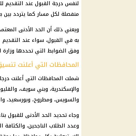
لنفس درجة القبول عند التقديم للثا
منفصلة لكل مسار كما يتردد بين بع
ويعني ذلك أن الحد الأدنى المعت
به في القبول، سواء عند التقديم للث
وفق الضوابط التي تحددها وزارة الت
المحافظات التي أعلنت تنسيق الث
شملت المحافظات التي أعلنت درجات 
والإسكندرية، وبني سويف، والقليوب
والسويس، ومطروح، وبورسعيد، والغ
وجاء تحديد الحد الأدنى للقبول بنا
وعدد الطلاب الناجحين، والكثافة ال