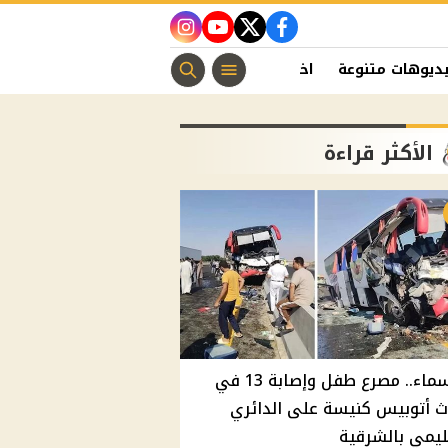
instagram
youtube
twitter
facebook
ديوهات متنوعة
اخبار الفن
منوعات مسيحية
اخبار الرياضة
الأكثر قراءة
بالأسماء.. مصرع طفل وإصابة 13 في
 أتوبيس كنيسة على الدائري
ليمي بالشرقية