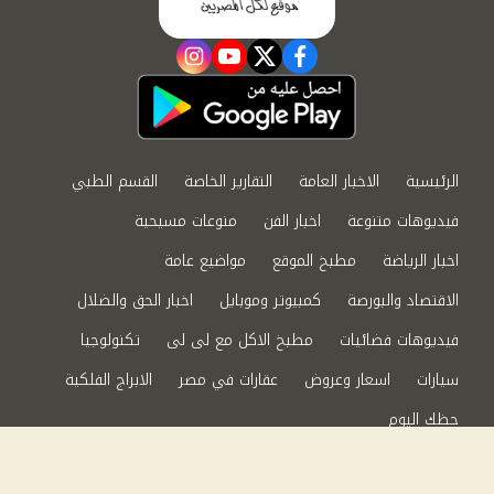
instagram
youtube
twitter
facebook
الرئيسية
الاخبار العامة
التقارير الخاصة
القسم الطبي
فيديوهات متنوعة
اخبار الفن
منوعات مسيحية
اخبار الرياضة
مطبخ الموقع
مواضيع عامة
الاقتصاد والبورصة
كمبيوتر وموبايل
اخبار الحق والضلال
فيديوهات فضائيات
مطبخ الاكل مع لى لى
تكنولوجيا
سيارات
اسعار وعروض
عقارات في مصر
الابراج الفلكية
حظك اليوم
من نحن
سياسة الخصوصية
اتصل بنا