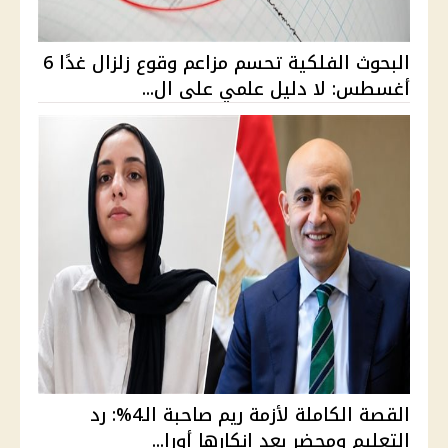
البحوث الفلكية تحسم مزاعم وقوع زلزال غدًا 6
أغسطس: لا دليل علمي على ال...
القصة الكاملة لأزمة ريم صاحبة الـ4%: رد
التعليم ومحضر بعد إنكارها أورا...