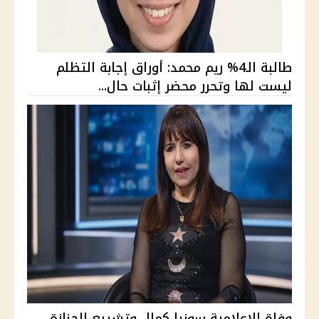
طالبة الـ4% ريم محمد: أوراق إجابة التظلم
ليست لها وتحرر محضر إثبات حال...
وفاة الإعلامية سونيا كمال وتشييع الجنازة