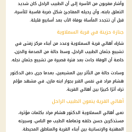
وأشار مقربون من الأسرة إلى أن الطبيب الراحل كان شديد
التعلق بابنه، وأن رحيله المفاجئ شكل ضربة قاسية للأسرة،
قبل أن تتجدد المأساة بوفاة الأب بعد أسابيع قليلة.
جنازة حزينة في قرية السملاوية
شارك أهالي قرية السملاوية وعدد من أبناء مركز زفتى في
تشييع جثمان الطبيب الراحل، وسط حالة من الصدمة والحزن،
خاصة أن الوفاة جاءت بعد فترة قصيرة من تشييع جثمان نجله.
وسادت حالة من التأثر بين المشيعين، بعدما جرى دفن الدكتور
هشام مراد في نفس القبر بجوار ابنه مازن، في مشهد مؤلم
ترك أثرًا كبيرًا بين أهالي القرية.
أهالي القرية ينعون الطبيب الراحل
نعى أهالي السملاوية الدكتور هشام مراد بكلمات مؤثرة،
مستذكرين حسن خلقه وتعامله الطيب مع الناس، وسيرته
المهنية والإنسانية بين أبناء القرية والمناطق المحيطة.