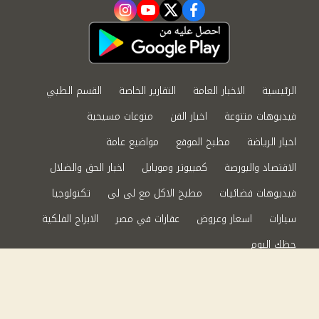
instagram
youtube
twitter
facebook
الرئيسية
الاخبار العامة
التقارير الخاصة
القسم الطبي
فيديوهات متنوعة
اخبار الفن
منوعات مسيحية
اخبار الرياضة
مطبخ الموقع
مواضيع عامة
الاقتصاد والبورصة
كمبيوتر وموبايل
اخبار الحق والضلال
فيديوهات فضائيات
مطبخ الاكل مع لى لى
تكنولوجيا
سيارات
اسعار وعروض
عقارات في مصر
الابراج الفلكية
حظك اليوم
من نحن
سياسة الخصوصية
اتصل بنا
©2024 الحق والضلال All Rights Reserved.