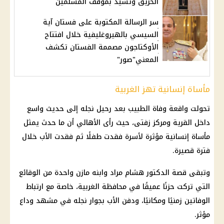
الحريق وتشيد بموقف المسلمين
سر الرسالة المكتوبة على فستان آية
السيسي بالهيروغليفية خلال افتتاح
الأوكتاجون مصممة الفستان تكشف
المعني"صور"
مأساة إنسانية تهز الغربية
تحولت واقعة وفاة الطبيب بعد رحيل نجله إلى حديث واسع
داخل القرية ومركز زفتى، حيث رأى الأهالي أن ما حدث يمثل
مأساة إنسانية مؤثرة لأسرة فقدت طفلًا ثم فقدت الأب خلال
فترة قصيرة.
وتبقى قصة الدكتور هشام مراد وابنه مازن واحدة من الوقائع
التي تركت حزنًا عميقًا في محافظة الغربية، خاصة مع ارتباط
الوفاتين زمنيًا ومكانيًا، ودفن الأب بجوار نجله في مشهد وداع
مؤثر.