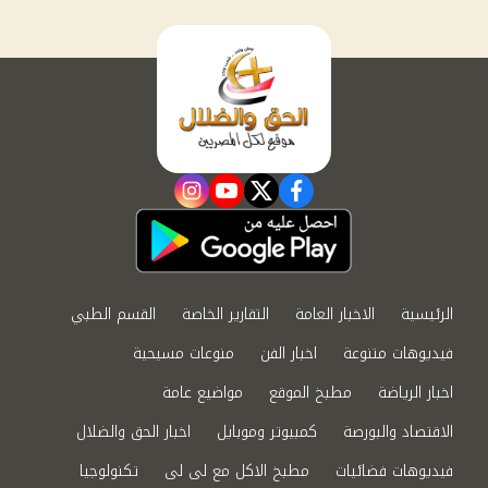
instagram
youtube
twitter
facebook
الرئيسية
الاخبار العامة
التقارير الخاصة
القسم الطبي
فيديوهات متنوعة
اخبار الفن
منوعات مسيحية
اخبار الرياضة
مطبخ الموقع
مواضيع عامة
الاقتصاد والبورصة
كمبيوتر وموبايل
اخبار الحق والضلال
فيديوهات فضائيات
مطبخ الاكل مع لى لى
تكنولوجيا