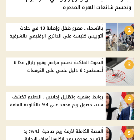
وتحسم شائعات الهزة المدمرة
بالأسماء.. مصرع طفل وإصابة 13 في حادث
2
أتوبيس كنيسة على الدائري الإقليمي بالشرقية
البحوث الفلكية تحسم مزاعم وقوع زلزال غدًا 6
3
أغسطس: لا دليل علمي على التوقعات
روابط وهمية وتظليل إجابتين.. التعليم تكشف
4
سبب حصول ريم محمد على 4% بالثانوية العامة
القصة الكاملة لأزمة ريم صاحبة الـ4%: رد
5
التعليم ومحضر بعد إنكارها أوراق الإجابة