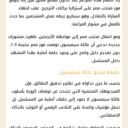
زاد انتشار هذه المزاعم بعد تداول مقطع سابق قيل إنه يتوقع
فوز منتخب مصر على أستراليا
بركلات الترجيح، عقب انتهاء
المباراة بالتعادل، وهو سيناريو ربطه بعض المشجعين بما حدث
بالفعل في مشوار
الفراعنة
.
ومع انتقال
منتخب مصر
إلى مواجهة
الأرجنتين
، ظهرت منشورات
جديدة تدعي أن عائلة سيمبسون توقعت فوز مصر بنتيجة 3-1،
دون تقديم دليل واضح على وجود حلقة أصلية بهذا المشهد
داخل المسلسل.
حقيقة فيديو عائلة سيمبسون
بحسب ما جرى تداوله في تقارير تدقيق الحقائق، فإن
الفيديوهات المنتشرة التي تتحدث عن توقعات كروية بأسلوب
عائلة سيمبسون لا تعود إلى حلقات أصلية من المسلسل، بل
تحمل مؤشرات واضحة على التلاعب الرقمي أو التوليد بالذكاء
الاصطناعي.
وتضمنت المقاطع علامات شائعة في المحتوى المصنوع بالذكاء