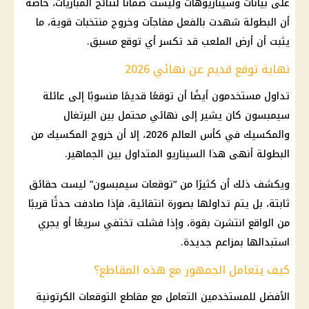
على بيانات وسيناريوهات وليست ضمانًا لنتائج المباريات، خاصة
أن البطولة شهدت بالفعل مفاجآت وخروج منتخبات قوية، ما
يثبت أن أرض الملعب قد تكسر أي توقع مسبق.
نهاية توقع قديم عن نهائي 2026
تداول مستخدمون أيضًا أن توقعًا قديمًا منسوبًا إلى عائلة
سيمبسون كان يشير إلى نهائي محتمل بين البرتغال
والمكسيك في
كأس العالم 2026
، إلا أن خروج المكسيك من
البطولة أنهى هذا السيناريو المتداول بين الجماهير.
ويكشف ذلك أن كثيرًا من “توقعات سيمبسون” ليست حقائق
ثابتة، بل يتم تداولها بصورة انتقائية، فإذا صادفت حدثًا قريبًا
من الواقع انتشرت بقوة، وإذا فشلت تختفي سريعًا أو يجري
استبدالها بمزاعم جديدة.
كيف يتعامل الجمهور مع هذه المقاطع؟
الأفضل للمستخدمين التعامل مع مقاطع التوقعات الكرتونية