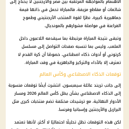
الاهتمام بالمواجهة المرتقبة بين
مصر والأرجنتين
لا يحتاج إلى
شائعات أو مقاطع مزيفة، فالمباراة تحمل في ذاتها قيمة
جماهيرية كبيرة، نظرًا لقوة المنتخب الأرجنتيني وطموح
الفراعنة
في مواصلة مشوارهم بالمونديال.
وتبقى نتيجة المباراة مرتبطة بما سيقدمه اللاعبون داخل
الملعب، وليس بما تنسبه صفحات التواصل إلى مسلسل
كرتوني أو أدوات
ذكاء اصطناعي
، خصوصًا أن كرة القدم لا
تعترف إلا بالأداء والتركيز والجاهزية في وقت المباراة.
توقعات الذكاء الاصطناعي وكأس العالم
إلى جانب تريند عائلة سيمبسون، انتشرت أيضًا توقعات منسوبة
إلى
الذكاء الاصطناعي
بشأن بطل
كأس العالم 2026
ومسار
الأدوار النهائية، مع ترشيحات مختلفة تضم منتخبات كبرى مثل
البرازيل والأرجنتين وإسبانيا وفرنسا.
لكن هذه التوقعات تظل تحليلًا احتماليًا لا أكثر، لأنها تعتمد