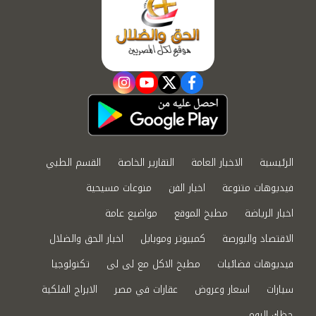
instagram
youtube
twitter
facebook
الرئيسية
الاخبار العامة
التقارير الخاصة
القسم الطبي
فيديوهات متنوعة
اخبار الفن
منوعات مسيحية
اخبار الرياضة
مطبخ الموقع
مواضيع عامة
الاقتصاد والبورصة
كمبيوتر وموبايل
اخبار الحق والضلال
فيديوهات فضائيات
مطبخ الاكل مع لى لى
تكنولوجيا
سيارات
اسعار وعروض
عقارات في مصر
الابراج الفلكية
حظك اليوم