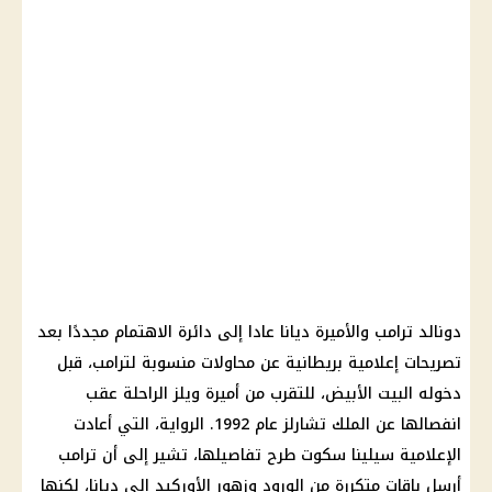
دونالد ترامب والأميرة ديانا عادا إلى دائرة الاهتمام مجددًا بعد
تصريحات إعلامية بريطانية عن محاولات منسوبة لترامب، قبل
دخوله البيت الأبيض، للتقرب من أميرة ويلز الراحلة عقب
انفصالها عن الملك تشارلز عام 1992. الرواية، التي أعادت
الإعلامية سيلينا سكوت طرح تفاصيلها، تشير إلى أن ترامب
أرسل باقات متكررة من الورود وزهور الأوركيد إلى ديانا، لكنها