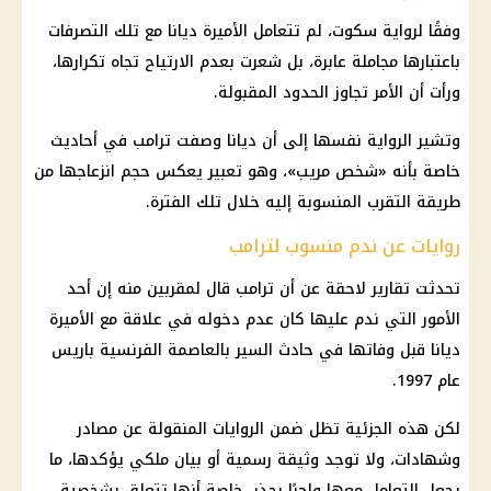
وفقًا لرواية سكوت، لم تتعامل الأميرة ديانا مع تلك التصرفات
باعتبارها مجاملة عابرة، بل شعرت بعدم الارتياح تجاه تكرارها،
ورأت أن الأمر تجاوز الحدود المقبولة.
وتشير الرواية نفسها إلى أن ديانا وصفت ترامب في أحاديث
خاصة بأنه «شخص مريب»، وهو تعبير يعكس حجم انزعاجها من
طريقة التقرب المنسوبة إليه خلال تلك الفترة.
روايات عن ندم منسوب لترامب
تحدثت تقارير لاحقة عن أن ترامب قال لمقربين منه إن أحد
الأمور التي ندم عليها كان عدم دخوله في علاقة مع الأميرة
ديانا قبل وفاتها في حادث السير بالعاصمة الفرنسية باريس
عام 1997.
لكن هذه الجزئية تظل ضمن الروايات المنقولة عن مصادر
وشهادات، ولا توجد وثيقة رسمية أو بيان ملكي يؤكدها، ما
يجعل التعامل معها واجبًا بحذر، خاصة أنها تتعلق بشخصية