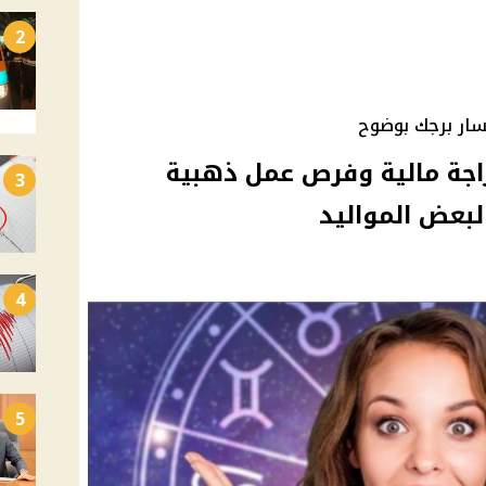
2
سار برجك بوضوح
فراجة مالية وفرص عمل ذهبية
3
بعض المواليد
4
5