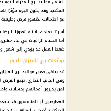
ينشغل مواليد برج العذراء اليوم 
المكتب. وقد يكون اليوم مؤثرًا لل
مع احتمالات لظهور فرص وظيفية أ
أسريًا، يمنحك الأبناء شعورًا بالر
أما النساء الراغبات في بدء مشروع
ضغط العمل قد يؤدي إلى شعور واض
توقعات برج الميزان اليوم
قد يتلقى بعض مواليد
برج الميزان
وفي الجانب التجاري، تبدو الفرص
ا
لمن يديرون أعمالهم بحسابات واضح
المعارضون أو المنافسون قد يبتعد
للحركة. ولأصحاب المواهب الإبداعية