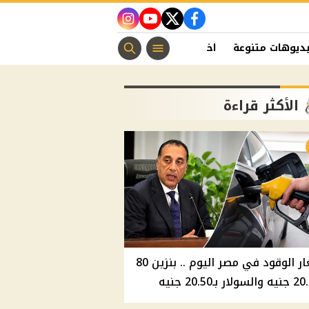
instagram
youtube
twitter
facebook
ديوهات متنوعة
اخبار الفن
منوعات مسيحية
اخبار الرياضة
الأكثر قراءة
أسعار الوقود في مصر اليوم .. بنزين 80