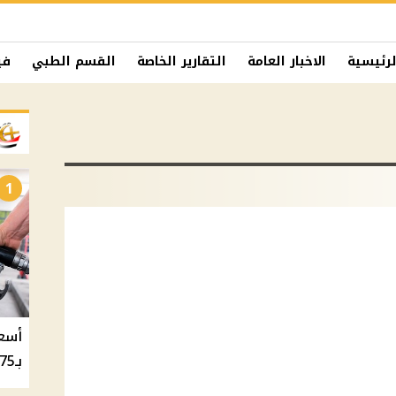
لرئيسية
الاخبار العامة
التقارير الخاصة
القسم الطبي
في
1
بـ20.75 جنيه والسولار بـ20.50 جنيه