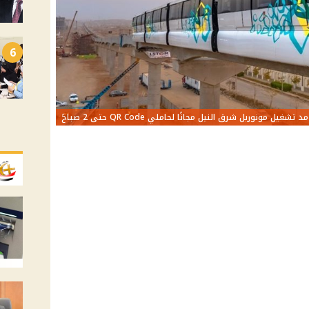
6
مد تشغيل مونوريل شرق النيل مجانًا لحاملي QR Code حتى 2 صباحً