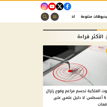
instagram
youtube
twitter
facebook
ديوهات متنوعة
اخبار الفن
منوعات مسيحية
اخبار الرياضة
الأكثر قراءة
وث الفلكية تحسم مزاعم وقوع زلزال
غدًا 6 أغسطس: لا دليل علمي على
قعات