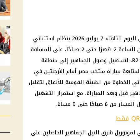
تقرر مد تشغيل مونوريل شرق النيل اليوم الثلاثاء 7 يوليو 2026 بنظام استثنائي
ومجاني لحاملي QR Code فقط، من الساعة 2 ظهرًا حتى 2 صباحًا، على المسافة
من محطة المستثمرين حتى محطة R2، لتسهيل وصول الجماهير إلى منطقة
الجديدة لمتابعة مباراة منتخب مصر أمام الأرجنتين في
أتي الخطوة من الهيئة القومية للأنفاق لتقليل
ير قبل وبعد المباراة، مع استمرار التشغيل
باحًا حتى 9 مساءً.
 لمونوريل شرق النيل الجماهير الحاصلين على