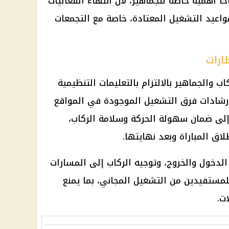
التشغيل حتى الساعة 2 صباحًا أهمية خاصة للجماهير، لأن انتهاء الفعاليات
واعيد التشغيل المعتادة، خاصة مع التجمعات
ارات
ب والجماهير بالالتزام بالتعليمات التنظيمية
إرشادات فرق التشغيل الموجودة في المواقع
إلى ضمان سهولة الحركة وسلامة الركاب،
اق المباراة وبعد نهايتها.
لدخول والخروج، وتوجيه الركاب إلى المسارات
ناسبة، والتحقق من QR Code للمستفيدين من التشغيل المجاني، بما يمنع
ت.