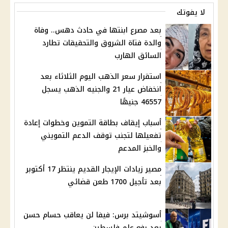
لا يفوتك
بعد مصرع ابنتها في حادث دهس.. وفاة
والدة فتاة الشروق والتحقيقات تطارد
السائق الهارب
استقرار سعر الذهب اليوم الثلاثاء بعد
انخفاض عيار 21 والجنيه الذهب يسجل
46557 جنيهًا
أسباب إيقاف بطاقة التموين وخطوات إعادة
تفعيلها لتجنب توقف الدعم التمويني
والخبز المدعم
مصير زيادات الإيجار القديم ينتظر 17 أكتوبر
بعد تأجيل 1700 طعن قضائي
أسوشيتد برس: فيفا لن يعاقب حسام حسن
بعد رفع علم فلسطين