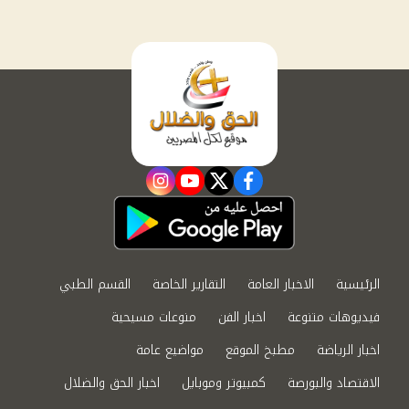
instagram
youtube
twitter
facebook
الرئيسية
الاخبار العامة
التقارير الخاصة
القسم الطبي
فيديوهات متنوعة
اخبار الفن
منوعات مسيحية
اخبار الرياضة
مطبخ الموقع
مواضيع عامة
الاقتصاد والبورصة
كمبيوتر وموبايل
اخبار الحق والضلال