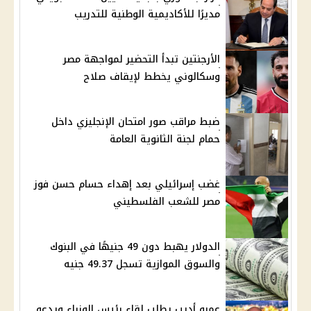
مديرًا للأكاديمية الوطنية للتدريب
الأرجنتين تبدأ التحضير لمواجهة مصر
وسكالوني يخطط لإيقاف صلاح
ضبط مراقب صور امتحان الإنجليزي داخل
حمام لجنة الثانوية العامة
غضب إسرائيلي بعد إهداء حسام حسن فوز
مصر للشعب الفلسطيني
الدولار يهبط دون 49 جنيهًا في البنوك
والسوق الموازية تسجل 49.37 جنيه
عمرو أديب يطلب لقاء رئيس الوزراء ويدعو