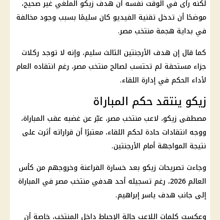
لكنه رأى في الوقت نفسه أن هدف زيكو الملغي غير صحيح،
موضحًا أن تدخل تقنية الفيديو كان سليمًا بسبب وجود مخالفة
في بداية هجمة منتخب مصر.
كما قال إن هدف
الأرجنتين
الثالث سليم، وإنه لا توجد ركلات
جزاء مستحقة لم تحتسب لصالح
منتخب مصر
، رغم انتقاده العام
لأداء الحكم في إدارة اللقاء.
زيكو ينتقد حكم المباراة
مصطفى زيكو
، لاعب
منتخب مصر
، عبّر عن غضبه عقب المباراة،
ووجه انتقادات حادة لحكم اللقاء، معتبرًا أن قراراته أثرت على
نتيجة المواجهة أمام
الأرجنتين
.
وجاءت تصريحات
زيكو
بعد خسارة
الفراعنة
وخروجهم من
كأس
العالم 2026
، رغم تسجيله أحد هدفي
منتخب مصر
في المباراة
إلى جانب
هدف ياسر إبراهيم
.
وعكست كلمات اللاعب حالة الإحباط داخل المنتخب، خاصة أن