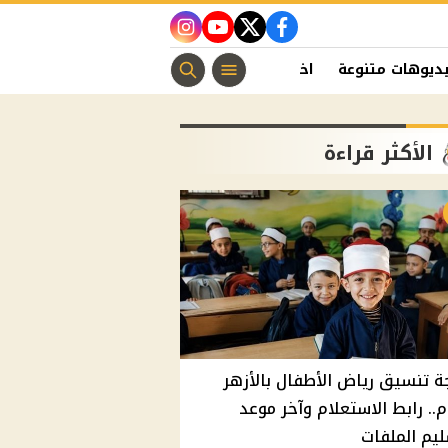
instagram
youtube
twitter
facebook
ديوهات متنوعة
اخبار الفن
منوعات مسيحية
اخبار الرياضة
الأكثر قراءة
ة تنسيق رياض الأطفال بالأزهر
م.. رابط الاستعلام وآخر موعد
يم الملفات