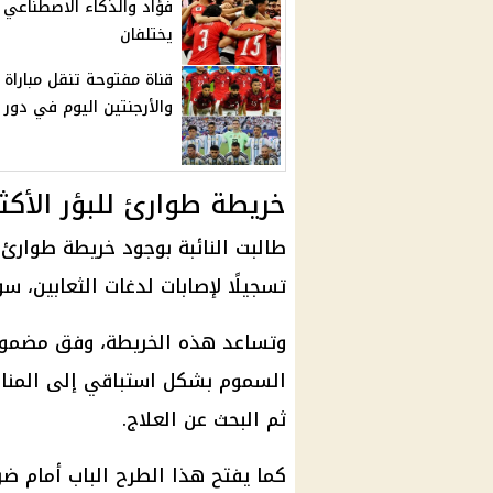
فؤاد والذكاء الاصطناعي
يختلفان
قناة مفتوحة تنقل مباراة 
والأرجنتين اليوم في دور الـ
خريطة طوارئ للبؤر الأكث
طالبت النائبة بوجود خريطة طوارئ
تسجيلًا لإصابات لدغات الثعابين، سو
وتساعد هذه الخريطة، وفق مضمون
السموم بشكل استباقي إلى المناطق ا
ثم البحث عن العلاج.
كما يفتح هذا الطرح الباب أمام ض