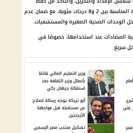
لاسل الإمداد والتخزين، والتأكد من حفظ
مضادات السموم في درجات الحرارة المناسبة بين 2 و8 درجات مئوية، مع ضمان عدم
داخل الوحدات الصحية الصغيرة والمستشفيات.
ة المضادات عند استخدامها، خصوصًا في
خل سريع.
وزير التعليم العالي قائمًا
مام
بأعمال وزير الثقافة بعد
استقالة جيهان زكي
برع
أبو تريكة يوجه رسالة لصلاح
 على
عن مستقبله قبل مواجهة
الأرجنتين
بير
تشكيل منتخب مصر الرسمي