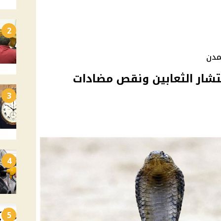
2
مدن
تشار الثعابين ونقص مضادات
3
4
5