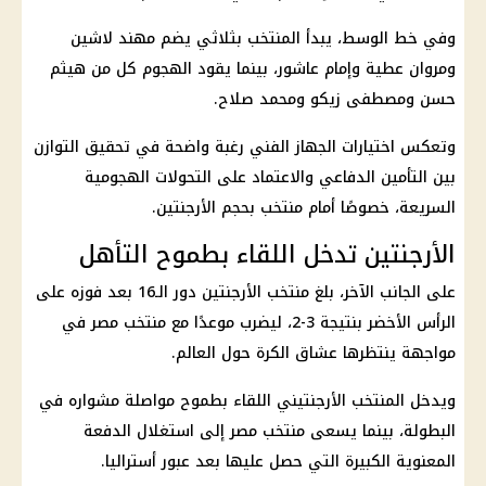
وفي خط الوسط، يبدأ المنتخب بثلاثي يضم
مهند لاشين
ومروان عطية وإمام عاشور، بينما يقود الهجوم كل من
هيثم
حسن
ومصطفى زيكو ومحمد صلاح.
وتعكس اختيارات الجهاز الفني رغبة واضحة في تحقيق التوازن
بين التأمين الدفاعي والاعتماد على التحولات الهجومية
السريعة، خصوصًا أمام
منتخب بحجم الأرجنتين
.
الأرجنتين تدخل اللقاء بطموح التأهل
على الجانب الآخر، بلغ
منتخب الأرجنتين
دور الـ16 بعد فوزه على
الرأس الأخضر بنتيجة 3-2، ليضرب موعدًا مع
منتخب مصر
في
مواجهة ينتظرها عشاق الكرة حول العالم.
ويدخل المنتخب الأرجنتيني اللقاء بطموح مواصلة مشواره في
البطولة، بينما يسعى
منتخب مصر
إلى استغلال الدفعة
المعنوية الكبيرة التي حصل عليها بعد عبور أستراليا.