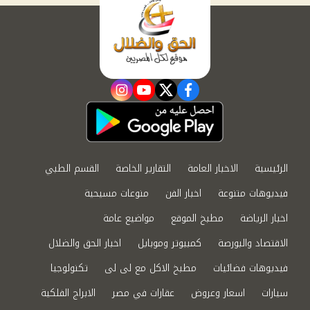
instagram
youtube
twitter
facebook
الرئيسية
الاخبار العامة
التقارير الخاصة
القسم الطبي
فيديوهات متنوعة
اخبار الفن
منوعات مسيحية
اخبار الرياضة
مطبخ الموقع
مواضيع عامة
الاقتصاد والبورصة
كمبيوتر وموبايل
اخبار الحق والضلال
فيديوهات فضائيات
مطبخ الاكل مع لى لى
تكنولوجيا
سيارات
اسعار وعروض
عقارات في مصر
الابراج الفلكية