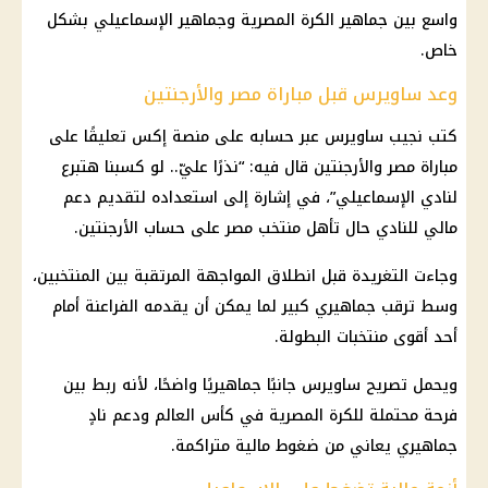
واسع بين جماهير الكرة المصرية وجماهير الإسماعيلي بشكل
خاص.
وعد ساويرس قبل مباراة مصر والأرجنتين
كتب نجيب ساويرس عبر حسابه على منصة إكس تعليقًا على
مباراة مصر والأرجنتين
قال فيه: “نذرًا عليّ.. لو كسبنا هتبرع
لنادي الإسماعيلي”، في إشارة إلى استعداده لتقديم دعم
مالي للنادي حال
تأهل منتخب مصر
على حساب
الأرجنتين
.
وجاءت التغريدة قبل انطلاق المواجهة المرتقبة بين المنتخبين،
وسط ترقب جماهيري كبير لما يمكن أن يقدمه الفراعنة أمام
أحد أقوى منتخبات البطولة.
ويحمل تصريح ساويرس جانبًا جماهيريًا واضحًا، لأنه ربط بين
فرحة محتملة للكرة المصرية في
كأس العالم
ودعم نادٍ
جماهيري يعاني من ضغوط مالية متراكمة.