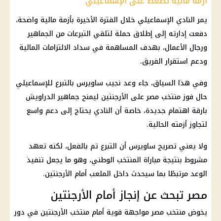
أزمة مالية تضغط على الإسماعيلي
يمر النادي الإسماعيلي خلال الفترة الأخيرة بأزمة مالية واضحة،
دفعت إدارته إلى إطلاق حملة لتلقي التبرعات من الجماهير
ورجال الأعمال، بهدف المساهمة في سداد الالتزامات المالية
ودعم استقرار الفريق.
وفي هذا السياق، جاء وعد نجيب ساويرس بالتبرع للإسماعيلي
حال
فوز منتخب مصر على الأرجنتين
ليمنح جماهير الدراويش
بارقة اهتمام جديدة، خاصة أن النادي يحتاج إلى دعم واسع
لتجاوز أزمته الحالية.
ولا يعني تصريح ساويرس أن التبرع تم بالفعل، لكنه تعهد
مشروط بنتيجة مباراة
المنتخب الوطني
، وهو ما يجعل تنفيذ
الوعد مرتبطًا بما سيحدث داخل الملعب أمام
الأرجنتين
.
مصر تبحث عن إنجاز أمام الأرجنتين
يخوض
منتخب مصر
مواجهة قوية أمام
منتخب الأرجنتين
في دور