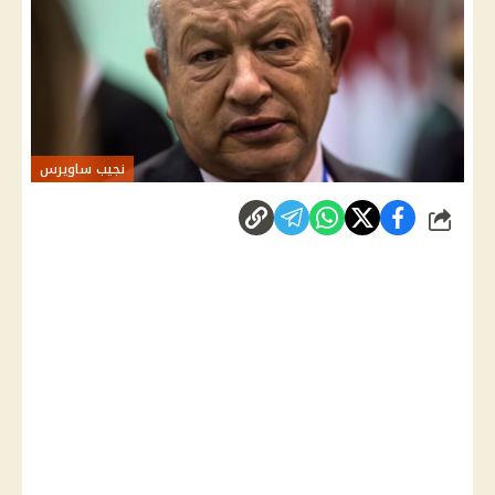
نجيب ساويرس
شارك