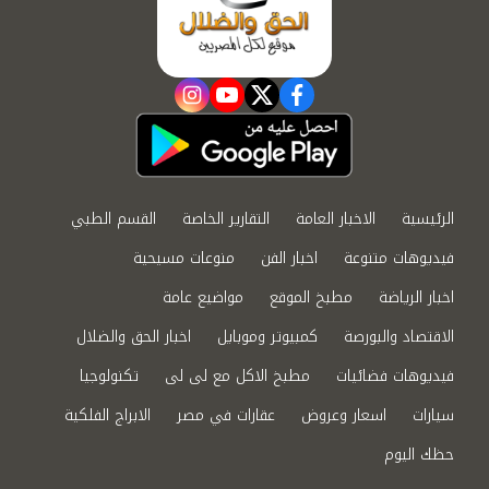
instagram
youtube
twitter
facebook
الرئيسية
الاخبار العامة
التقارير الخاصة
القسم الطبي
فيديوهات متنوعة
اخبار الفن
منوعات مسيحية
اخبار الرياضة
مطبخ الموقع
مواضيع عامة
الاقتصاد والبورصة
كمبيوتر وموبايل
اخبار الحق والضلال
فيديوهات فضائيات
مطبخ الاكل مع لى لى
تكنولوجيا
سيارات
اسعار وعروض
عقارات في مصر
الابراج الفلكية
حظك اليوم