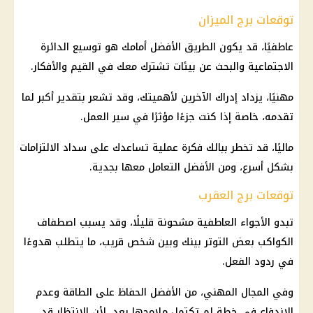
توقعات برج الميزان
عاطفيًا، قد يكون الطريق الأفضل أمامك هو توسيع الدائرة
الاجتماعية والبحث عن بيئات تشترك معك في القيم والأفكار.
مهنيًا، يزداد إدراك الآخرين لأهميتك، وقد تشعر بتقدير أكبر لما
تقدمه، خاصة إذا كنت جزءًا مؤثرًا في سير العمل.
ماليًا، قد تخطر ببالك فكرة عملية تساعدك على سداد الالتزامات
بشكل أسرع، ومن الأفضل التعامل معها بجدية.
توقعات برج العقرب
تبدو الأجواء العاطفية مشحونة قليلًا، وقد يسبب اصطفاف
الكواكب بعض التوتر بينك وبين شخص قريب، ما يتطلب هدوءًا
في ردود الفعل.
وفي المجال المهني، من الأفضل الحفاظ على الطاقة وعدم
الاندفاع في خطة لم تكتمل ملامحها بعد، لأن الانتظار قد