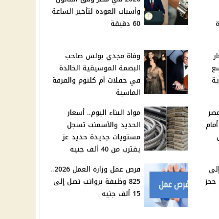
وأسباب العودة لتأخير الساعة
ة
60 دقيقة
ر
وفاة مجدي بولس صاحب
سع
البصمة الموسيقية الخالدة
ية
في حفلات أم كلثوم والفرقة
الماسية
صر
مواد البناء اليوم.. أسعار
مام
الحديد والأسمنت تسجل
ل
مستويات جديدة حديد عز
يقترب من 40 ألف جنيه
إلى
فرص عمل وزارة العمل 2026..
حجز
825 وظيفة برواتب تصل إلى
15 ألف جنيه