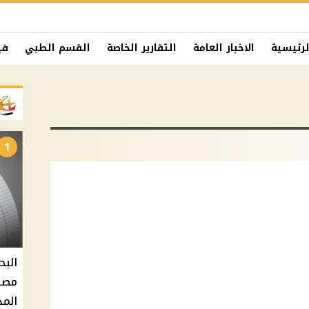
لرئيسية
الاخبار العامة
التقارير الخاصة
القسم الطبي
في
1
البح
مصر 
المد