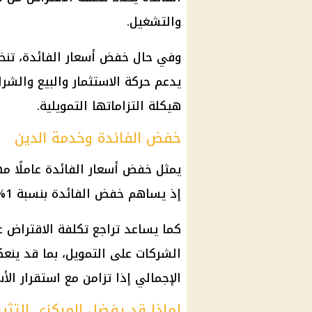
والتشغيل.
وفي حال خفض
أسعار الفائدة
، تن
يدعم حركة الاستثمار والبيع والشر
هيكلة التزاماتها التمويلية.
خفض الفائدة وخدمة الدين
يمثل خفض
أسعار الفائدة
عاملًا م
إذ يساهم
خفض الفائدة
بنسبة 1% في تقليل الأعباء بنحو 70 مليار جنيه.
كما يساعد تراجع تكلفة الاقتراض 
الشركات على التمويل، بما قد ينع
الإجمالي إذا تزامن مع استقرار الأ
لماذا قد يفضل المركزي التثب