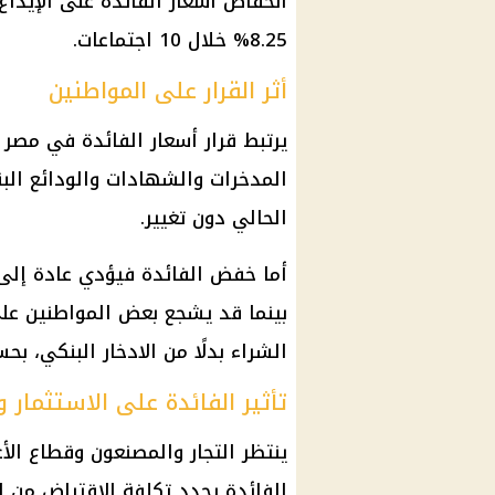
انخفاض
أسعار الفائدة
على الإيداع
8.25% خلال 10 اجتماعات.
أثر القرار على المواطنين
يرتبط قرار
أسعار الفائدة في مصر
ب
المدخرات والشهادات والودائع البن
الحالي دون تغيير.
أما
خفض الفائدة
فيؤدي عادة إلى 
بينما قد يشجع بعض المواطنين على
الشراء بدلًا من
الادخار
البنكي، بحس
تأثير الفائدة على الاستثمار وا
ينتظر التجار والمصنعون وقطاع الأ
الفائدة
يحدد تكلفة الاقتراض من ال