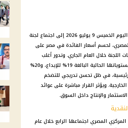
يتجه اهتمام المواطنين والأسواق اليوم الخميس 9 يوليو 2026 إلى اجتماع لجنة
المصري، لحسم أسعار الفائدة في مصر على
ت اللجنة خلال العام الجاري. وتدور أغلب
التوقعات حول تثبيت الفائدة عند مستوياتها الحالية البالغة 19% للإيداع، و20%
العملية الرئيسية، في ظل تحسن تدريجي للتضخم
لخارجية. ويؤثر القرار مباشرة على عوائد
لاستثمار والإنتاج داخل السوق.
لنقدية
 المركزي المصري اجتماعها الرابع خلال عام