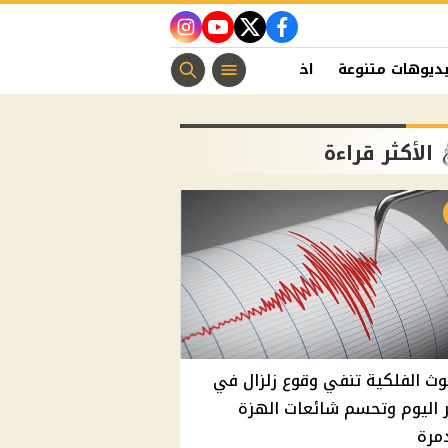
instagram
youtube
twitter
facebook
ديوهات متنوعة
اخبار الفن
منوعات مسيحية
اخبار الرياضة
الأكثر قراءة
وث الفلكية تنفي وقوع زلزال في
اليوم وتحسم شائعات الهزة
مرة