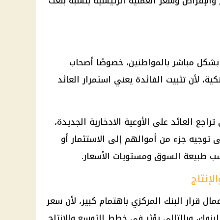
 والإقراض وسعر العملية الرئيسية بنسبة بلغت
شكل مباشر بالمواطنين، خصوصًا أصحاب
كية، لأن تثبيت
الفائدة
يعني استمرار العائد
تراجع العائد على
الأوعية الادخارية
الجديدة،
 توجيه جزء من أموالهم إلى الاستثمار أو
ب طبيعة السوق ومستويات الأسعار.
لإنتاج
عمال قرار
البنك المركزي
باهتمام كبير، لأن
سعر
بنوك، وبالتالي يؤثر في خطط التوسع والإنتاج