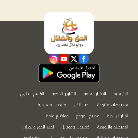
instagram
youtube
twitter
facebook
الرئيسية
الاخبار العامة
التقارير الخاصة
القسم الطبي
فيديوهات متنوعة
اخبار الفن
منوعات مسيحية
اخبار الرياضة
مطبخ الموقع
مواضيع عامة
الاقتصاد والبورصة
كمبيوتر وموبايل
اخبار الحق والضلال