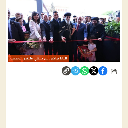
البابا تواضروس يفتتح ملتقى توظيف
شارك