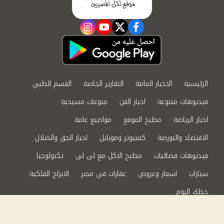
instagram
youtube
twitter
facebook
الرئيسية
الاخبار العامة
التقارير الخاصة
القسم الطبي
فيديوهات متنوعة
اخبار الفن
منوعات مسيحية
اخبار الرياضة
مطبخ الموقع
مواضيع عامة
الاقتصاد والبورصة
كمبيوتر وموبايل
اخبار الحق والضلال
فيديوهات فضائيات
مطبخ الاكل مع لى لى
تكنولوجيا
سيارات
اسعار وعروض
عقارات في مصر
الابراج الفلكية
حظك اليوم
من نحن
سياسة الخصوصية
اتصل بنا