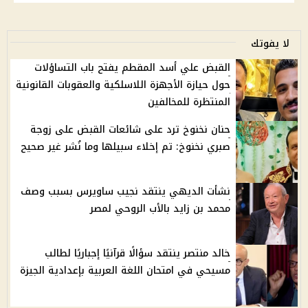
لا يفوتك
القبض علي أسد المقطم يفتح باب التساؤلات
حول حيازة الأجهزة اللاسلكية والعقوبات القانونية
المنتظرة للمخالفين
حنان نخنوخ ترد على شائعات القبض على زوجة
صبري نخنوخ: تم إخلاء سبيلها وما نُشر غير صحيح
نشأت الديهي ينتقد نجيب ساويرس بسبب وصف
محمد بن زايد بالأب الروحي لمصر
خالد منتصر ينتقد سؤالًا قرآنيًا إجباريًا لطالب
مسيحي في امتحان اللغة العربية بإعدادية الجيزة