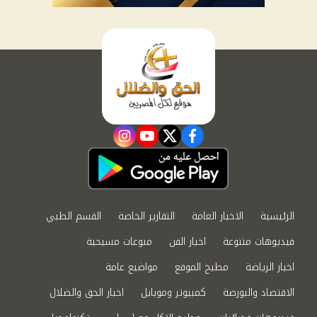
instagram
youtube
twitter
facebook
الرئيسية
الاخبار العامة
التقارير الخاصة
القسم الطبي
فيديوهات متنوعة
اخبار الفن
منوعات مسيحية
اخبار الرياضة
مطبخ الموقع
مواضيع عامة
الاقتصاد والبورصة
كمبيوتر وموبايل
اخبار الحق والضلال