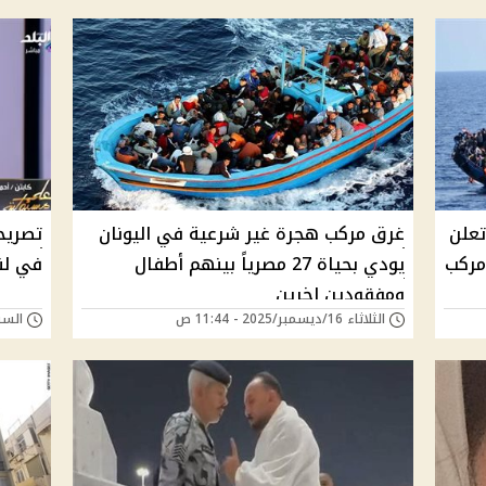
تعلن
غرق مركب هجرة غير شرعية في اليونان
تصريح
مركب
يودي بحياة 27 مصرياً بينهم أطفال
في لن
ومفقودين اخرين
الثلاثاء 16/ديسمبر/2025 - 11:44 ص
السبت 06/ديسمبر/25