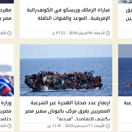
يق
مباراة الزمالك وزيسكو في الكونفدرالية
مهرجا
ين
الإفريقية.. الموعد والقنوات الناقلة
مصر ي
الجمعة 06/فبراير/2026 - 07:32 م
الثلاثاء 20/يناير/6
عية
ارتفاع عدد ضحايا الهجرة غير الشرعية
وزارة 
المصريين بغرق مركب باليونان سفير مصر
مصريي
يكشف التفاصيل "فيديو"
جثامين
الأربعاء 17/ديسمبر/2025 - 11:41 ص
الثلاثاء 16/ديسمبر/