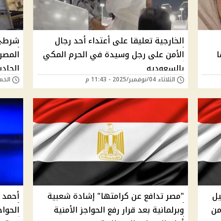
الخارجية تعليقا على أعتداء أحد رجال
شرطي 
الأمن على رجل وسيدة في الحرم المكي
المصر
بالسعوديه
الحاد
الثلاثاء 04/نوفمبر/2025 - 11:43 م
الخميس 16/أكتوب
يل
"مصر تدافع عن كرامتها" إشادة شعبية
أحمد 
من
وبرلمانية بعد قرار رفع الحواجز الأمنية
الحواج