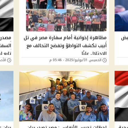
قبض
مظاهرة إخوانية أمام سفارة مصر في تل
مصدر 
أبيب تكشف التواطؤ وتفضح التحالف مع
السفار
الاحتلال علنًا
تابع لن
الخميس 31/يوليو/2025 - 05:46 م
الأحد 27/يوليو/2025 - 
رجية
لحظات تحبس الأنفاس : مصر تصدر بيان
بيان ع