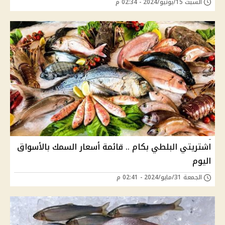
السبت 15/يونيو/2024 - 02:34 م
اشتريتي البلطي بكام .. قائمة أسعار السمك بالأسواق
اليوم
الجمعة 31/مايو/2024 - 02:41 م