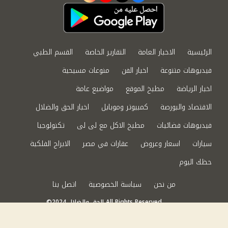
الرئيسية
الاخبار العامة
التقارير الخاصة
القسم الطبي
فيديوهات متنوعة
اخبار الفن
منوعات مسيحية
اخبار الرياضة
مطبخ الموقع
مواضيع عامة
الاقتصاد والبورصة
كمبيوتر وموبايل
اخبار الحق والضلال
فيديوهات فضائيات
مطبخ الاكل مع لى لى
تكنولوجيا
سيارات
اسعار وعروض
عقارات في مصر
الابراج الفلكية
حظك اليوم
من نحن
سياسة الخصوصية
اتصل بنا
©2024 الحق والضلال All Rights Reserved.
Powered by