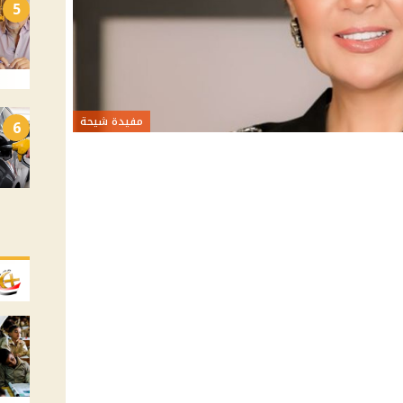
5
مفيدة شيحة
6