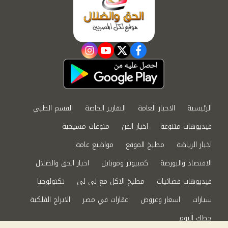
instagram
youtube
twitter
facebook
الرئيسية
الاخبار العامة
التقارير الخاصة
القسم الطبي
فيديوهات متنوعة
اخبار الفن
منوعات مسيحية
اخبار الرياضة
مطبخ الموقع
مواضيع عامة
الاقتصاد والبورصة
كمبيوتر وموبايل
اخبار الحق والضلال
فيديوهات فضائيات
مطبخ الاكل مع لى لى
تكنولوجيا
سيارات
اسعار وعروض
عقارات في مصر
الابراج الفلكية
حظك اليوم