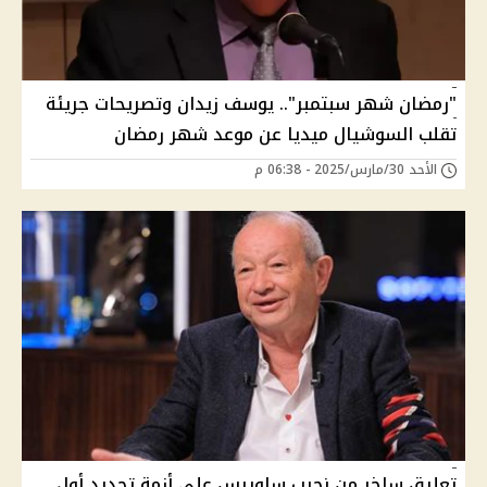
"رمضان شهر سبتمبر".. يوسف زيدان وتصريحات جريئة
تقلب السوشيال ميديا عن موعد شهر رمضان
الأحد 30/مارس/2025 - 06:38 م
تعليق ساخر من نجيب ساويرس على أزمة تحديد أول