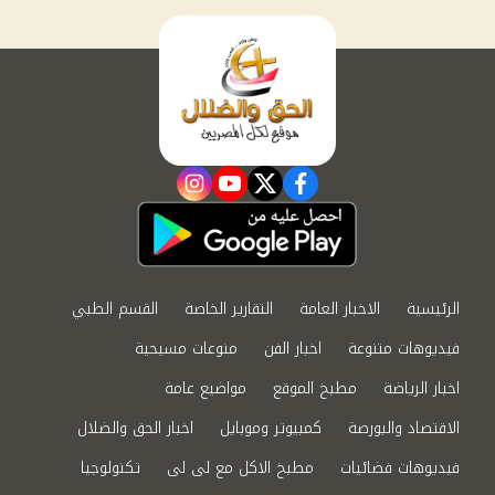
instagram
youtube
twitter
facebook
الرئيسية
الاخبار العامة
التقارير الخاصة
القسم الطبي
فيديوهات متنوعة
اخبار الفن
منوعات مسيحية
اخبار الرياضة
مطبخ الموقع
مواضيع عامة
الاقتصاد والبورصة
كمبيوتر وموبايل
اخبار الحق والضلال
فيديوهات فضائيات
مطبخ الاكل مع لى لى
تكنولوجيا