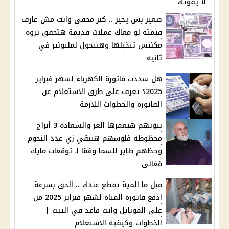
لا يفوتك
صغير بس يحير .. كنز مخفي وانت مش عارف
قيمته لو معاك عملات قديمة هتحقق ثروة
مكنتش تتخيلها وهتتحول لمليونير في
ثانية
هل سددت فاتورة الكهرباء لشهر فبراير
2025؟ تعرف على طرق الاستعلام عن
الفاتورة والخطوات اللازمة
بيوتهم هيغمرها العز والسعادة 3 أبراج
محظوظة فلوسهم هتبقي زي عدد النجوم
وحظهم طاير للسما وفقا لـ توقعات مايك
فغالي
قبل ما المية تقطع عندك .. ألحق بسرعة
ادفع فاتورة المياه لشهر فبراير 2025 من
على الموبايل وانت قاعد في البيت |
الخطوات وكيفية الاستعلام