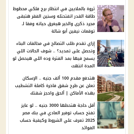
ثروة بالملايين في انتظار برج فلكي محظوظ
طاقة القدر اتفتحتله وسنين الفقر هتبقى
مجرد ذكرى والخير هيغرق حياته وفقا لـ
توقعات نيفين أبو شالة
إزاي تقدم طلب التصالح في مخالفات البناء
وتحصل على تمديد؟ .. شوف الحالات اللي
يسمح فيها بمد الفترة وده اللي هيحصل لو
المدة انتهت
هتدفع مقدم 100 ألف جنيه .. الإسكان
تعلن عن طرح شقق فاخرة كاملة التشطيب
بهذه الأماكن | ألحق واحجز شقتك
أقل حاجة هتحطها 3000 جنيه .. لو عايز
تفتح حساب توفير العادي في بنك مصر
2025 تعرف علي الشروط وكيفية حساب
الفوائد