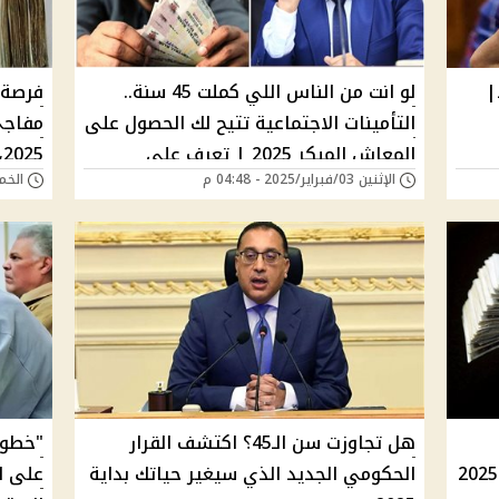
|
لو انت من الناس اللي كملت 45 سنة..
التأمينات الاجتماعية تتيح لك الحصول على
مفاجئ
المعاش المبكر 2025 | تعرف على
5
الإثنين 03/فبراير/2025 - 04:48 م
الخميس 23/يناير
الشروط والمزايا وكيفية الاستفادة من
جاهز 
المعاشات
هل تجاوزت سن الـ45؟ اكتشف القرار
"خطوة
حكومي مفاجئ يغير كل شيء بداية 2025
الحكومي الجديد الذي سيغير حياتك بداية
على ا