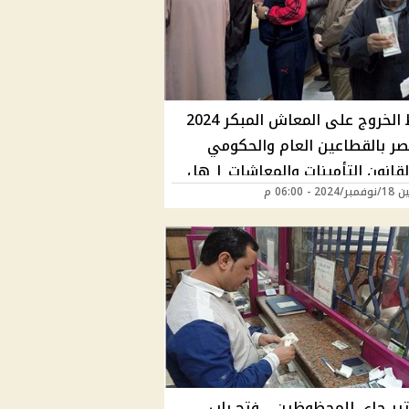
شروط الخروج على المعاش المبكر 2024
ر بالقطاعين العام والحكومي
لقانون التأمينات والمعاشات | هل
20 - 06:00 م
 عليك؟
تير جاي للمحظوظين .. فتح باب