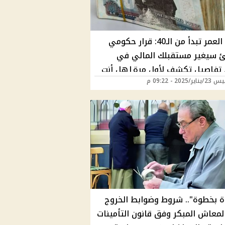
فرصة العمر تبدأ من الـ40: قرار حكومي
 سيغير مستقبلك المالي في
202، تفاصيل تكشف لأول مرة|هل أنت
/2025 - 09:22 م
للاستفادة والقبض بدري؟
 بخطوة".. شروط وضوابط الخروج
لمعاش المبكر وفق قانون التأمينات