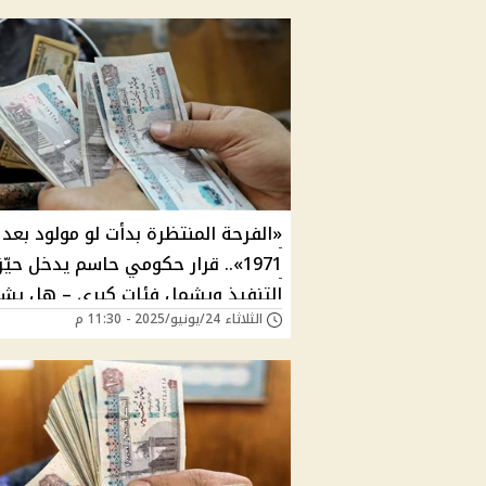
«الفرحة المنتظرة بدأت لو مولود بعد
1971».. قرار حكومي حاسم يدخل حيّز
التنفيذ ويشمل فئات كبرى – هل يش
الثلاثاء 24/يونيو/2025 - 11:30 م
السيدات؟