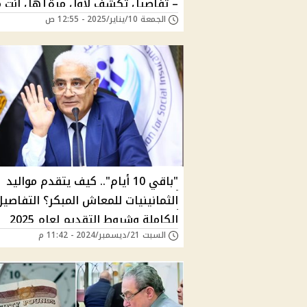
– تفاصيل تكشف لأول مرة|هل أنت 
الجمعة 10/يناير/2025 - 12:55 ص
المستفيدين؟
"باقي 10 أيام".. كيف يتقدم مواليد
الثمانينيات للمعاش المبكر؟ التفاصيل
الكاملة وشروط التقديم لعام 2025
السبت 21/ديسمبر/2024 - 11:42 م