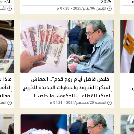
من
2025
الاجت
الإثنين 06/يناير/2025 - 07:28 م
الأحد 22/ديسمبر/2024 -
موعد 
"خلاص فاضل أيام روح قدم".. المعاش
المبكر: الشروط والخطوات الجديدة للخروج
التأم
المبكر للقطاعين الحكومي والخاص |
لمواليد
الجمعة 20/ديسمبر/2024 - 04:31 م
السبت 14/ديسمبر/24
حالات الحرمان