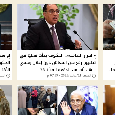
«القرار الصامت».. الحكومة بدأت فعليًا في
تطبيق رفع سن المعاش دون إعلان رسمي
الحكو
مل
– هل أنت من الدفعة المتأثرة؟
الأكث
السبت 21/يونيو/2025 - 07:59 م
السبت 29/مارس/025
للتنفي