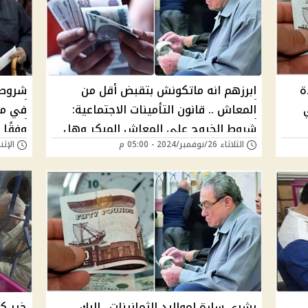
يدة
ابرزهم انه ماتكونش بتقبض أقل من
المعاش .. قانون التأمينات الاجتماعية:
في مص
شروط الخروج على المعاش المبكر وهل
وفقًا 
الثلاثاء 26/نوفمبر/2024 - 05:00 م
الإثنين 18/نوفمبر/24
يمكن العودة للعمل بعد التقاعد؟
تنطبق
بشرى سارة لمواليد الثمانينات.. إليك
خير ك