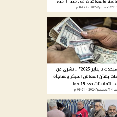
ماعية والمعاشات في مصر | متي
 04:22 م
الصرف؟
ماذا سيحدث بـ يناير 2025؟ .. بشرى من
ينات بشأن المعاش المبكر ومفاجأة
 الثمانينات بعد 19يوما
20 - 09:01 م