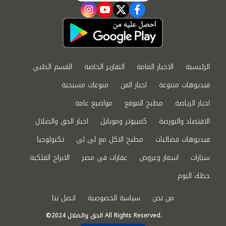
instagram
youtube
twitter
facebook
الرئيسية
الاخبار العامة
التقارير الخاصة
القسم الطبي
فيديوهات متنوعة
اخبار الفن
منوعات مسيحية
اخبار الرياضة
مطبخ الموقع
مواضيع عامة
الاقتصاد والبورصة
كمبيوتر وموبايل
اخبار الحق والضلال
فيديوهات فضائيات
مطبخ الاكل مع لى لى
تكنولوجيا
سيارات
اسعار وعروض
عقارات في مصر
الابراج الفلكية
حظك اليوم
من نحن
سياسة الخصوصية
اتصل بنا
©2024 الحق والضلال All Rights Reserved.