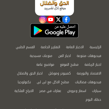
instagram
youtube
twitter
facebook
الرئيسية
الاخبار العامة
التقارير الخاصة
القسم الطبي
فيديوهات متنوعة
اخبار الفن
منوعات مسيحية
اخبار الرياضة
مطبخ الموقع
مواضيع عامة
الاقتصاد والبورصة
كمبيوتر وموبايل
اخبار الحق والضلال
فيديوهات فضائيات
مطبخ الاكل مع لى لى
تكنولوجيا
سيارات
اسعار وعروض
عقارات في مصر
الابراج الفلكية
حظك اليوم