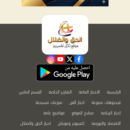
instagram
youtube
twitter
facebook
الرئيسية
الاخبار العامة
التقارير الخاصة
القسم الطبي
فيديوهات متنوعة
اخبار الفن
منوعات مسيحية
اخبار الرياضة
مطبخ الموقع
مواضيع عامة
الاقتصاد والبورصة
كمبيوتر وموبايل
اخبار الحق والضلال