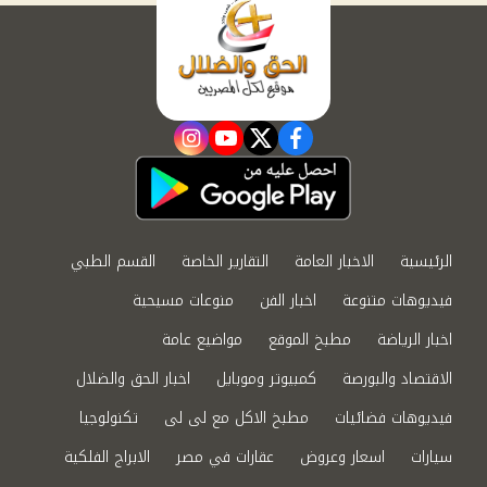
instagram
youtube
twitter
facebook
الرئيسية
الاخبار العامة
التقارير الخاصة
القسم الطبي
فيديوهات متنوعة
اخبار الفن
منوعات مسيحية
اخبار الرياضة
مطبخ الموقع
مواضيع عامة
الاقتصاد والبورصة
كمبيوتر وموبايل
اخبار الحق والضلال
فيديوهات فضائيات
مطبخ الاكل مع لى لى
تكنولوجيا
سيارات
اسعار وعروض
عقارات في مصر
الابراج الفلكية