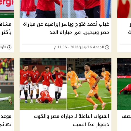
غياب أحمد فتوح وياسر إبراهيم عن مباراة
مشاهد
ة
مصر ونيجيريا في مباراة الغد
بأكثر 
الجمعة 16/يناير/2026 - 11:38 م
الأربعاء 14/يناير/
نصف
القنوات الناقلة لـ مباراة مصر والكوت
موعد 
ديفوار غدًا السبت
نهائي