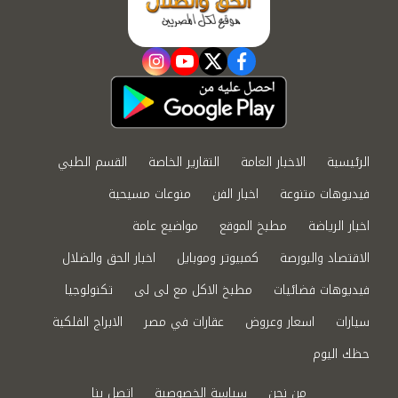
instagram
youtube
twitter
facebook
الرئيسية
الاخبار العامة
التقارير الخاصة
القسم الطبي
فيديوهات متنوعة
اخبار الفن
منوعات مسيحية
اخبار الرياضة
مطبخ الموقع
مواضيع عامة
الاقتصاد والبورصة
كمبيوتر وموبايل
اخبار الحق والضلال
فيديوهات فضائيات
مطبخ الاكل مع لى لى
تكنولوجيا
سيارات
اسعار وعروض
عقارات في مصر
الابراج الفلكية
حظك اليوم
من نحن
سياسة الخصوصية
اتصل بنا