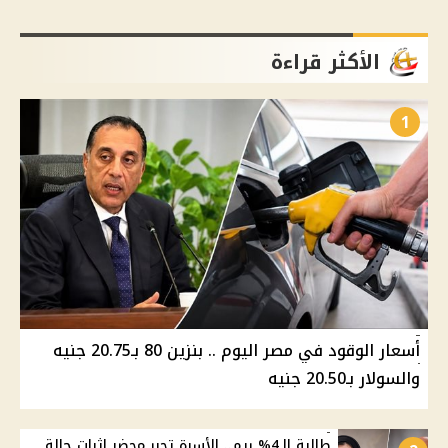
الأكثر قراءة
1
أسعار الوقود في مصر اليوم .. بنزين 80 بـ20.75 جنيه
والسولار بـ20.50 جنيه
طالبة الـ4% ريم.. الأسرة تحرر محضر إثبات حالة